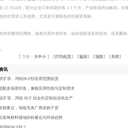
在 25 天以内，部分企业订单排期仍有 2-3 个月，产业链虽环比略弱，但
色纺纱需求上升趋势，尤其是可溯源色纺纱更受青睐。
的内容整理自网络，版权归原作者所有；如有侵权请及时告知，联系删除
：
【 字体：
大
中
小
】
【
打印此页
】
【
返回
】
【
顶部
】
【
关闭
】
资讯
求扩容，丙纶BCF纱应用范围拓宽
纱适配多场景织造，兼顾实用性能与定制需求
业扩容，丙纶 BCF 丝走向定制化绿色生产
丝采购要点，地毯毛条厂商采购干货
纱在装饰材料领域的轻量化与环保趋势
质丙纶BCF纱？