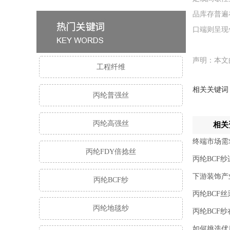
品库存普遍
口端则呈现
声明：本文
工程纤维
相关关键词
丙纶普强丝
丙纶高强丝
相关
终端市场需
丙纶FDY倍捻丝
丙纶BCF
下游装饰产
丙纶BCF纱
丙纶BCF
丙纶地毯纱
丙纶BCF
如何挑选优