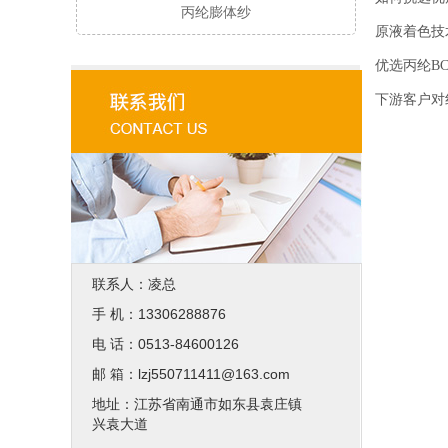
丙纶膨体纱
原液着色技
优选丙纶B
下游客户对
联系人：凌总
手 机：13306288876
电 话：0513-84600126
邮 箱：lzj550711411@163.com
地址：江苏省南通市如东县袁庄镇
兴袁大道