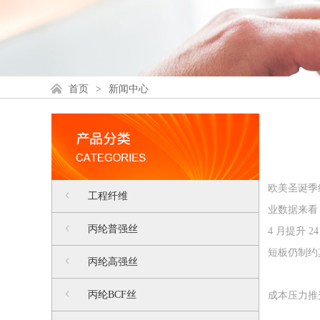
首页
>
新闻中心
欧美圣诞季
工程纤维
业数据来看
丙纶普强丝
4 月提升
短板仍制约
丙纶高强丝
丙纶BCF丝
成本压力推