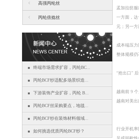
高强丙纶丝
孟加拉纺服
一方面，达
丙纶倍捻丝
元；另一方
成本端压力
整体规模仍
终端市场需求扩容，丙纶BC...
“抢出口”
丙纶BCF纱适配多场景织造...
越南前 9 
下游装饰产业扩容，丙纶 B...
越南对美出
丙纶BCF丝采购要点，地毯...
丙纶BCF纱在装饰材料领域...
行业开机率
如何挑选优质丙纶BCF纱？
足或间歇性