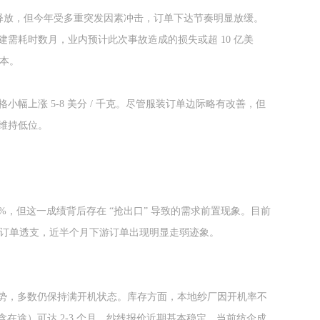
中释放，但今年受多重突发因素冲击，订单下达节奏明显放缓。
需耗时数月，业内预计此次事故造成的损失或超 10 亿美
本。
上涨 5-8 美分 / 千克。尽管服装订单边际略有改善，但
维持低位。
.6%，但这一成绩背后存在 “抢出口” 导致的需求前置现象。目前
期订单透支，近半个月下游订单出现明显走弱迹象。
优势，多数仍保持满开机状态。库存方面，本地纱厂因开机率不
含在途）可达 2-3 个月，纱线报价近期基本稳定。当前纺企成