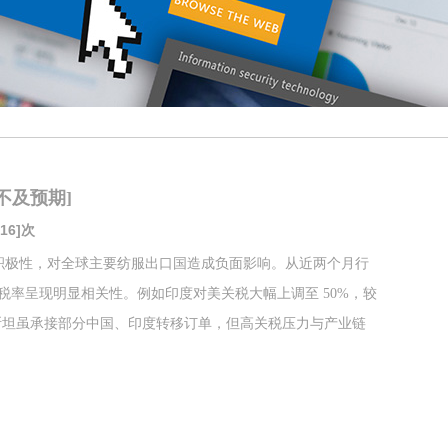
不及预期]
16]次
货积极性，对全球主要纺服出口国造成负面影响。从近两个月行
率呈现明显相关性。例如印度对美关税大幅上调至 50%，较
基斯坦虽承接部分中国、印度转移订单，但高关税压力与产业链