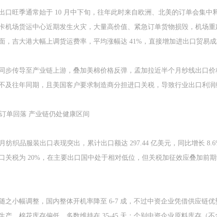
出口旺季通常始于 10 月中下旬，往年此时来自欧洲、北美的订单会集
卡机场货运中心近期发生火灾，大量高价值、紧急订单货物损毁，机场重建
面，吉大港大幅上调货运费率，平均涨幅达 41%，直接增加进出口贸易成
同步传导至产业链上游，叠加美棉价格反弹，孟加拉近半个月纱线出口价格小幅
不及往年同期，且美国客户要求制造商分担进口关税，导致行业出口利润
 后订单回落 产业链仍处健康区间
个月纺织品服装出口表现突出，累计出口额达 297.44 亿美元，同比增长 8
口关税为 20%，在主要出口国中处于相对低位，但关税加征效应叠加前
随之小幅调整，国内整体开机率降至 6-7 成，不过中资企业凭借供应链
生产，棉花库存偏低，多数维持在 35-45 天；个别中资企业原料库存（不