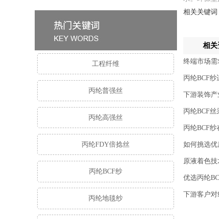
相关关键词
相关
终端市场需
工程纤维
丙纶BCF
丙纶普强丝
下游装饰产
丙纶BCF
丙纶高强丝
丙纶BCF
丙纶FDY倍捻丝
如何挑选优
原液着色技
丙纶BCF纱
优选丙纶B
下游客户对
丙纶地毯纱