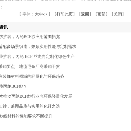
：
【 字体：
大
中
小
】
【
打印此页
】
【
返回
】
【
顶部
】
【
关闭
】
资讯
求扩容，丙纶BCF纱应用范围拓宽
纱适配多场景织造，兼顾实用性能与定制需求
业扩容，丙纶 BCF 丝走向定制化绿色生产
丝采购要点，地毯毛条厂商采购干货
纱在装饰材料领域的轻量化与环保趋势
质丙纶BCF纱？
术推动丙纶BCF纱行业向环保轻量化发展
CF纱，兼顾品质与实用的化纤之选
纱线材料的性能要求不断提升