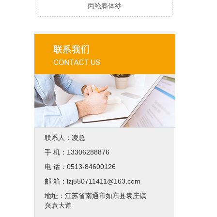
丙纶膨体纱
联系人：凌总
手 机：13306288876
电 话：0513-84600126
邮 箱：lzj550711411@163.com
地址：江苏省南通市如东县袁庄镇
兴袁大道