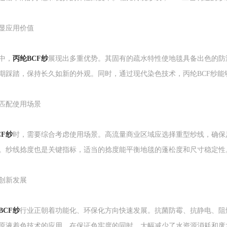
显应用价值
中，
丙纶BCF纱
展现出多重优势。其固有的疏水特性使地毯具备出色的防
期踩踏，保持长久如新的外观。同时，通过现代染色技术，丙纶BCF纱
匹配使用场景
CF纱
时，需要综合考虑使用场景。高流量商业区域应选择重型纱线，确保
。纱线捻度也是关键指标，适当的捻度能平衡地毯的蓬松度和尺寸稳定性
创新发展
BCF纱
行业正朝着功能化、环保化方向快速发展。抗菌防霉、抗静电、阻
原液着色技术的应用，在保证色牢度的同时，大幅减少了水资源消耗和废