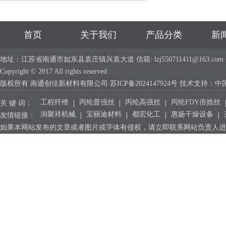
首页
关于我们
产品分类
新
地址：江苏省南通市如东县袁庄镇兴袁大道 信箱: lzj550711411@163.com 手机：
Copyright © 2017 All rights reserved
版权所有 南通创佳新材料有限公司
苏ICP备2024147924号
技术支持：
中
工程纤维
丙纶普强丝
丙纶高强丝
丙纶FDY倍捻丝
关 键 词：
润聚祥机械
宝丽迪材料
都宏化工
惠扬干燥设备
友情链接：
如果本网站发布的文章或者图片或字体有侵权，请立即联系网站负责人进行删除，联系人：