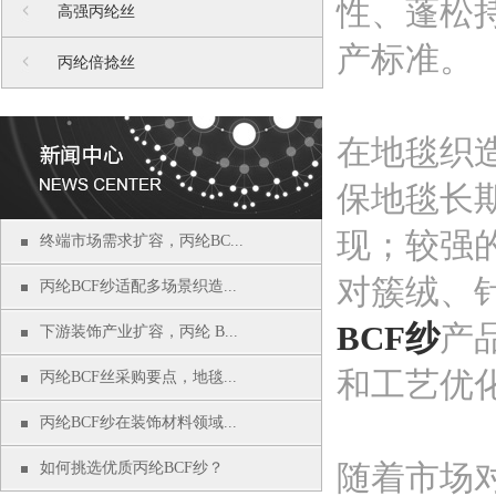
性、蓬松
高强丙纶丝
产标准。
丙纶倍捻丝
在地毯织
保地毯长
现；较强
终端市场需求扩容，丙纶BC...
对簇绒、
丙纶BCF纱适配多场景织造...
BCF纱
产
下游装饰产业扩容，丙纶 B...
和工艺优
丙纶BCF丝采购要点，地毯...
丙纶BCF纱在装饰材料领域...
随着市场
如何挑选优质丙纶BCF纱？