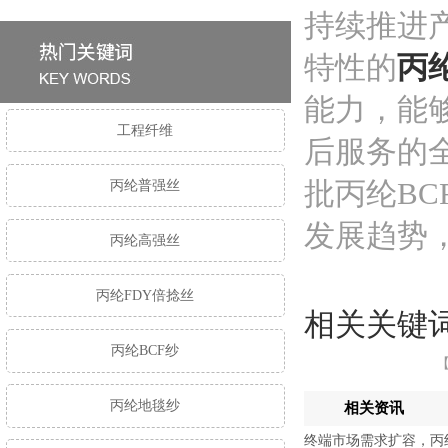
持续推进
特性的
丙
能力，能
工程纤维
后服务的
批丙纶B
丙纶普强丝
发展趋势
丙纶高强丝
丙纶FDY倍捻丝
相关关键
丙纶BCF纱
【
丙纶地毯纱
相关资讯
终端市场需求扩容，丙