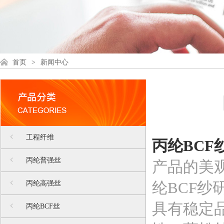
首页
>
新闻中心
工程纤维
丙纶BCF
丙纶普强丝
产品的美
纶BCF
丙纶高强丝
具有稳定
丙纶BCF丝