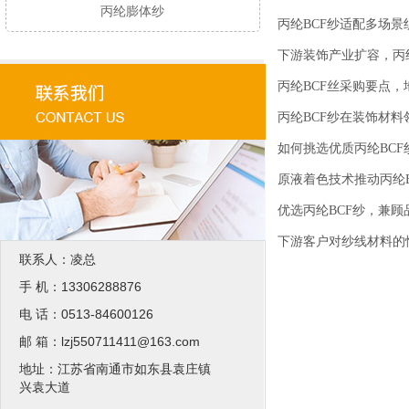
丙纶膨体纱
丙纶BCF纱适配多场
下游装饰产业扩容，丙纶
丙纶BCF丝采购要点
丙纶BCF纱在装饰材
如何挑选优质丙纶BCF
原液着色技术推动丙纶
优选丙纶BCF纱，兼
下游客户对纱线材料的
联系人：凌总
手 机：13306288876
电 话：0513-84600126
邮 箱：lzj550711411@163.com
地址：江苏省南通市如东县袁庄镇
兴袁大道