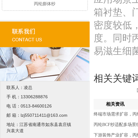
丙纶膨体纱
箱衬垫、
密度较低
度。同时
易滋生细
相关关键
联系人：凌总
【
手 机：13306288876
相关资讯
电 话：0513-84600126
终端市场需求扩容，丙
邮 箱：lzj550711411@163.com
地址：江苏省南通市如东县袁庄镇
丙纶BCF纱适配多场
兴袁大道
下游装饰产业扩容，丙纶