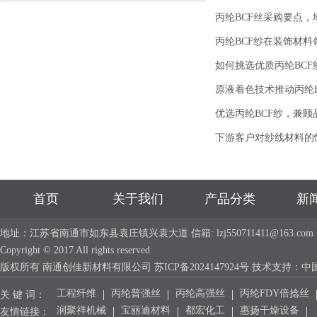
丙纶BCF丝采购要点
丙纶BCF纱在装饰材
如何挑选优质丙纶BCF
原液着色技术推动丙纶
优选丙纶BCF纱，兼
下游客户对纱线材料的
首页
关于我们
产品分类
新
地址：江苏省南通市如东县袁庄镇兴袁大道 信箱: lzj550711411@163.com 手机：
Copyright © 2017 All rights reserved
版权所有 南通创佳新材料有限公司
苏ICP备2024147924号
技术支持：
中
工程纤维
丙纶普强丝
丙纶高强丝
丙纶FDY倍捻丝
关 键 词：
润聚祥机械
宝丽迪材料
都宏化工
惠扬干燥设备
友情链接：