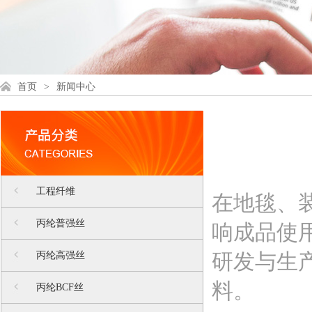
首页
>
新闻中心
工程纤维
在地毯、
丙纶普强丝
响成品使
研发与生
丙纶高强丝
料。
丙纶BCF丝