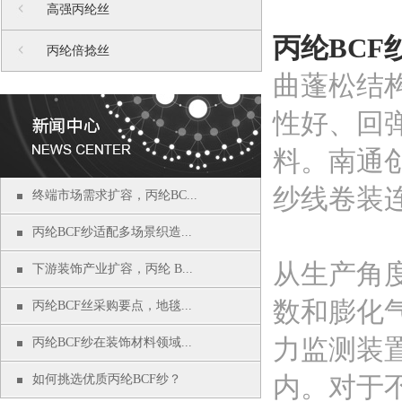
高强丙纶丝
丙纶BCF
丙纶倍捻丝
曲蓬松结
性好、回
料。南通
纱线卷装
终端市场需求扩容，丙纶BC...
丙纶BCF纱适配多场景织造...
从生产角
下游装饰产业扩容，丙纶 B...
数和膨化
丙纶BCF丝采购要点，地毯...
力监测装
丙纶BCF纱在装饰材料领域...
内。对于
如何挑选优质丙纶BCF纱？