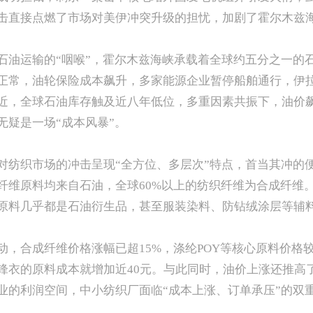
击直接点燃了市场对美伊冲突升级的担忧，加剧了霍尔木兹
石油运输的“咽喉”，霍尔木兹海峡承载着全球约五分之一的
正常，油轮保险成本飙升，多家能源企业暂停船舶通行，伊
近，全球石油库存触及近八年低位，多重因素共振下，油价
无疑是一场“成本风暴”。
对纺织市场的冲击呈现“全方位、多层次”特点，首当其冲的
纤维原料均来自石油，全球60%以上的纺织纤维为合成纤维
原料几乎都是石油衍生品，甚至服装染料、防钻绒涂层等辅
动，合成纤维价格涨幅已超15%，涤纶POY等核心原料价格
锋衣的原料成本就增加近40元。与此同时，油价上涨还推高
业的利润空间，中小纺织厂面临“成本上涨、订单承压”的双