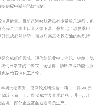
海峡供应中断的恐慌情绪。
石油运输量。目前该海峡航运虽有少量船只通行，但
拉克等产油国出口量大幅下滑。叠加北半球夏季用
飙升已成必然趋势，而这对高度依赖石油的纺织行
便是合成纤维领域。现代纺织业中，涤纶、锦纶、氨
。我们日常穿的冲锋衣、瑜伽裤、防晒衣等功能性服
料也依赖石油化工产物。
较年初大幅攀升，仅涤纶原料涨价一项，一件500元
了物流运费、工厂能源成本及化肥价格，进一步压
重困境，部分企业甚至被迫降负生产。