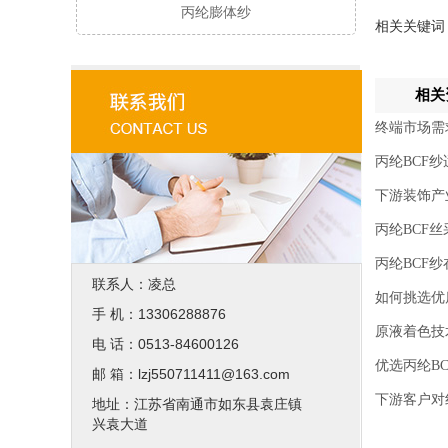
丙纶膨体纱
相关关键词
相关
终端市场需
丙纶BCF
下游装饰产
丙纶BCF
丙纶BCF
联系人：凌总
如何挑选优
手 机：13306288876
原液着色技
电 话：0513-84600126
优选丙纶B
邮 箱：lzj550711411@163.com
下游客户对
地址：江苏省南通市如东县袁庄镇
兴袁大道