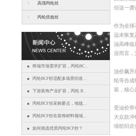
高强丙纶丝
但这一袭
丙纶倍捻丝
作为全球
远未恢复
油高峰临
业而言，
终端市场需求扩容，丙纶BC...
油价飙升
丙纶BCF纱适配多场景织造...
纶等合成
装，核心
下游装饰产业扩容，丙纶 B...
丙纶BCF丝采购要点，地毯...
受油价带
丙纶BCF纱在装饰材料领域...
大众款冲
缩纺织企
如何挑选优质丙纶BCF纱？