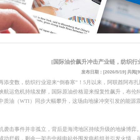
[国际油价飙升冲击产业链，纺织行业
发布日期：[2026/5/19]
共阅[9
再添变数，纺织行业迎来“倒春寒”！5月以来，阿联酋阿布
峡航运危机持续发酵，国际原油价格迎来报复性飙升，布伦特原
中质油（WTI）同步大幅攀升，这场由地缘冲突引发的能源
机袭击事件并非孤立，背后是海湾地区持续升级的地缘博弈
成功拦截，剩余一架击中核电站外围发电机组并引发火情，