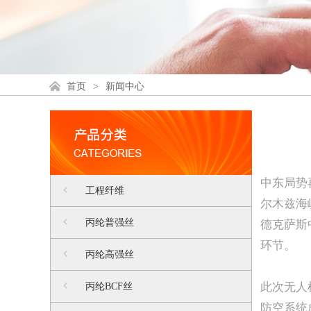
首页
>
新闻中心
中东局势
工程纤维
尔木兹海
丙纶普强丝
德克萨斯
环节。
丙纶高强丝
此次无人
丙纶BCF丝
防空系统