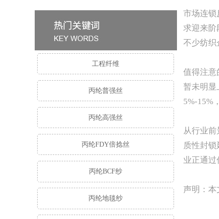
市场连锁
求迎来阶
不少纺织
工程纤维
值得注意
暂未明显
丙纶普强丝
5%-1
丙纶高强丝
从行业前
丙纶FDY倍捻丝
质性封锁
业正通过
丙纶BCF纱
声明：本
丙纶地毯纱