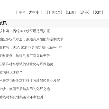
：
【 字体：
大
中
小
】
【
打印此页
】
【
返回
】
【
顶部
】
【
关闭
】
资讯
求扩容，丙纶BCF纱应用范围拓宽
纱适配多场景织造，兼顾实用性能与定制需求
业扩容，丙纶 BCF 丝走向定制化绿色生产
丝采购要点，地毯毛条厂商采购干货
纱在装饰材料领域的轻量化与环保趋势
质丙纶BCF纱？
术推动丙纶BCF纱行业向环保轻量化发展
CF纱，兼顾品质与实用的化纤之选
纱线材料的性能要求不断提升