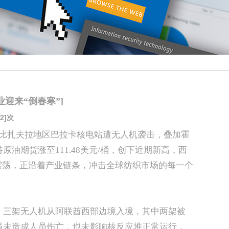
迎来“倒春寒”]
2]次
扎比扎夫拉地区巴拉卡核电站遭无人机袭击，叠加霍
油期货涨至111.48美元/桶，创下近期新高，西
震荡，正沿着产业链条，冲击全球纺织市场的每一个
。三架无人机从阿联酋西部边境入境，其中两架被
虽未造成人员伤亡，也未影响核反应堆正常运行，