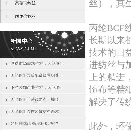
丝），其
高强丙纶丝
丙纶倍捻丝
丙纶BC
长期以来
技术的日
进纺丝与
终端市场需求扩容，丙纶BC...
上的精进
丙纶BCF纱适配多场景织造...
饰布等精
下游装饰产业扩容，丙纶 B...
解决了传
丙纶BCF丝采购要点，地毯...
丙纶BCF纱在装饰材料领域...
此外，环
如何挑选优质丙纶BCF纱？