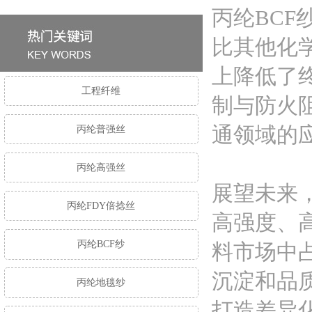
丙纶BC
比其他化
上降低了
工程纤维
制与防火
通领域的
丙纶普强丝
丙纶高强丝
展望未来
丙纶FDY倍捻丝
高强度、
丙纶BCF纱
料市场中
沉淀和品
丙纶地毯纱
打造差异