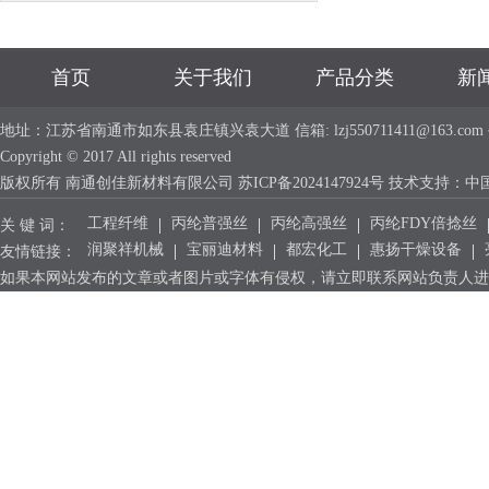
首页
关于我们
产品分类
新
地址：江苏省南通市如东县袁庄镇兴袁大道 信箱: lzj550711411@163.com 手机：
Copyright © 2017 All rights reserved
版权所有 南通创佳新材料有限公司
苏ICP备2024147924号
技术支持：
中
工程纤维
丙纶普强丝
丙纶高强丝
丙纶FDY倍捻丝
关 键 词：
润聚祥机械
宝丽迪材料
都宏化工
惠扬干燥设备
友情链接：
如果本网站发布的文章或者图片或字体有侵权，请立即联系网站负责人进行删除，联系人：