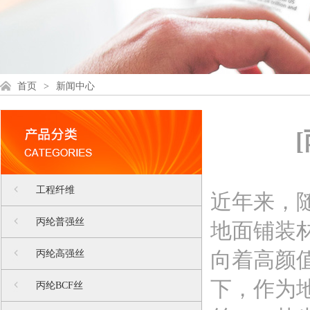
首页
>
新闻中心
工程纤维
近年来，
丙纶普强丝
地面铺装
向着高颜
丙纶高强丝
下，作为地
丙纶BCF丝