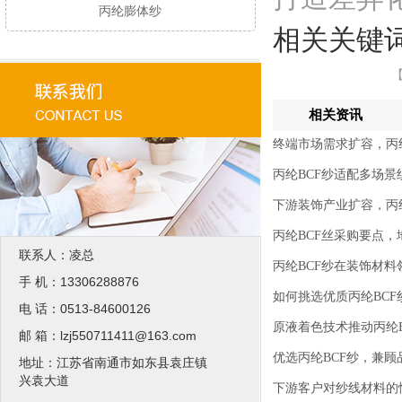
丙纶膨体纱
相关关键
【
相关资讯
终端市场需求扩容，丙
丙纶BCF纱适配多场
下游装饰产业扩容，丙纶
丙纶BCF丝采购要点
联系人：凌总
丙纶BCF纱在装饰材
手 机：13306288876
如何挑选优质丙纶BCF
电 话：0513-84600126
原液着色技术推动丙纶
邮 箱：lzj550711411@163.com
优选丙纶BCF纱，兼
地址：江苏省南通市如东县袁庄镇
兴袁大道
下游客户对纱线材料的