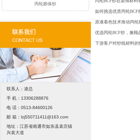
丙纶BCF纱在装饰材
丙纶膨体纱
如何挑选优质丙纶BCF
原液着色技术推动丙纶
优选丙纶BCF纱，兼
下游客户对纱线材料的
联系人：凌总
手 机：13306288876
电 话：0513-84600126
邮 箱：lzj550711411@163.com
地址：江苏省南通市如东县袁庄镇
兴袁大道