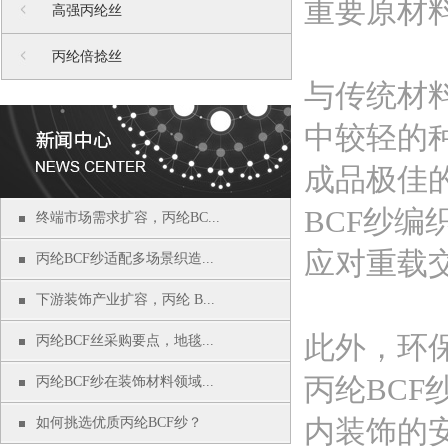
重要原材
高强丙纶丝
丙纶倍捻丝
与传统材料
中较轻的
成品极佳
BCF纱
终端市场需求扩容，丙纶BC...
应对重载
丙纶BCF纱适配多场景织造...
下游装饰产业扩容，丙纶 B...
此外，环
丙纶BCF丝采购要点，地毯...
丙纶BC
丙纶BCF纱在装饰材料领域...
内装饰的
如何挑选优质丙纶BCF纱？