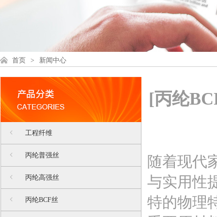
首页
>
新闻中心
[丙纶B
工程纤维
丙纶普强丝
随着现代
与实用性
丙纶高强丝
特的物理
丙纶BCF丝