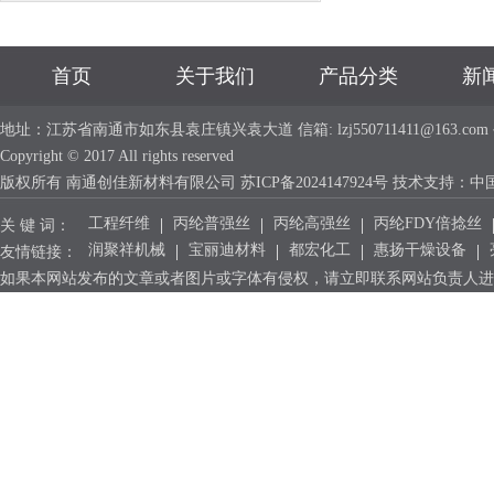
首页
关于我们
产品分类
新
地址：江苏省南通市如东县袁庄镇兴袁大道 信箱: lzj550711411@163.com 手机：
Copyright © 2017 All rights reserved
版权所有 南通创佳新材料有限公司
苏ICP备2024147924号
技术支持：
中
工程纤维
丙纶普强丝
丙纶高强丝
丙纶FDY倍捻丝
关 键 词：
润聚祥机械
宝丽迪材料
都宏化工
惠扬干燥设备
友情链接：
如果本网站发布的文章或者图片或字体有侵权，请立即联系网站负责人进行删除，联系人：