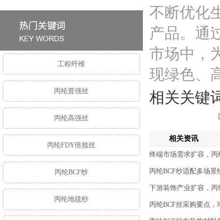
不断优化
产品。通
市场中，
工程纤维
现绿色、
丙纶普强丝
相关关键
【
丙纶高强丝
相关资讯
丙纶FDY倍捻丝
终端市场需求扩容，丙
丙纶BCF纱适配多场
丙纶BCF纱
下游装饰产业扩容，丙纶
丙纶地毯纱
丙纶BCF丝采购要点