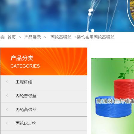
首页
>
产品展示
>
丙纶高强丝
>装饰布用丙纶高强丝
工程纤维
丙纶普强丝
丙纶高强丝
丙纶BCF丝