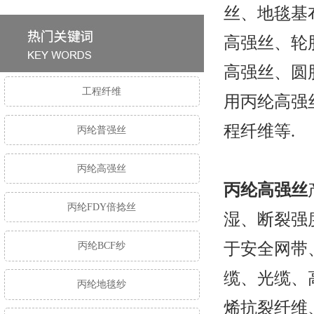
丝、地毯基
高强丝、轮
高强丝、圆
工程纤维
用丙纶高强
程纤维等.
丙纶普强丝
丙纶高强丝
丙纶高强丝
丙纶FDY倍捻丝
湿、断裂强
于安全网带
丙纶BCF纱
缆、光缆、
丙纶地毯纱
烯抗裂纤维