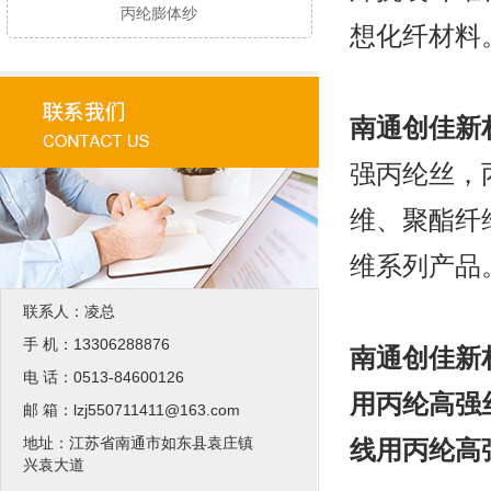
丙纶膨体纱
想化纤材料
南通创佳新
强丙纶丝
，
维
、聚酯纤
维系列产品
联系人：凌总
手 机：13306288876
南通创佳新
电 话：0513-84600126
用丙纶高强
邮 箱：lzj550711411@163.com
地址：江苏省南通市如东县袁庄镇
线用丙纶高
兴袁大道