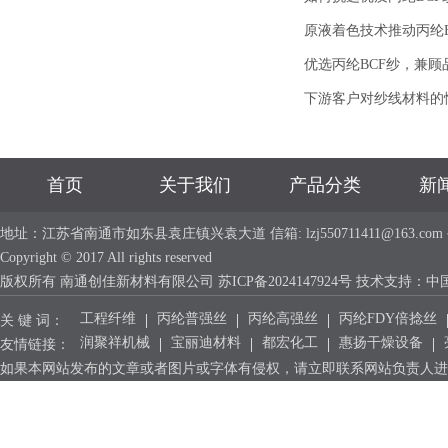
原液着色技术推动丙纶
优选丙纶BCF纱，兼
下游客户对纱线材料的
首页
关于我们
产品分类
新
地址：江苏省南通市如东县袁庄镇兴袁大道 信箱: lzj550711411@163.com 手机：
Copyright © 2017 All rights reserved
版权所有 南通创佳新材料有限公司
苏ICP备2024147924号
技术支持：
中
工程纤维
丙纶普强丝
丙纶高强丝
丙纶FDY倍捻丝
关 键 词：
润聚祥机械
宝丽迪材料
都宏化工
惠扬干燥设备
友情链接：
如果本网站发布的文章或者图片或字体有侵权，请立即联系网站负责人进行删除，联系人：